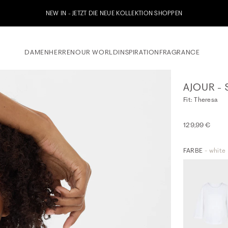
etzt zu unserem Whatsapp Newsletter anmelden & 10% Willkommensgutschein erhalt
DAMEN
HERREN
OUR WORLD
INSPIRATION
FRAGRANCE
AJOUR - 
Fit: Theresa
129,99 €
FARBE
- white