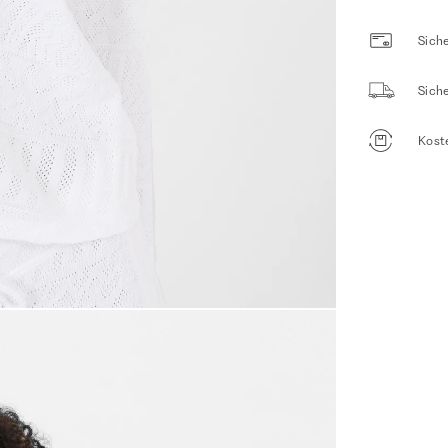
Siche
Sich
Kost