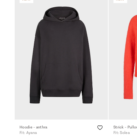
Hoodie - anthra
Strick - Pull
Fit: Ayana
Fit: Solea