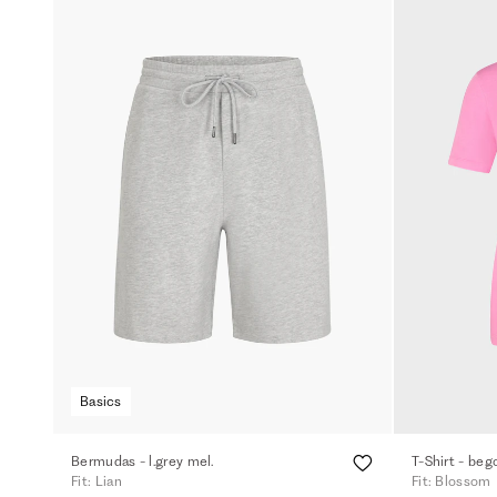
Basics
Bermudas - l.grey mel.
T-Shirt - beg
Fit: Lian
Fit: Blossom