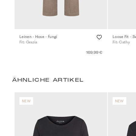
Leinen - Hose - fungi
Loose Fit - S
Fit: Grazia
Fit: Cathy
169,99 €
ÄHNLICHE ARTIKEL
NEW
NEW