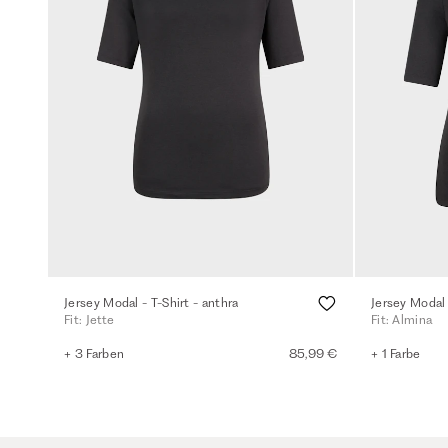
Jersey Modal - T-Shirt - anthra
Jersey Modal 
Fit: Jette
Fit: Almina
+ 3 Farben
85,99 €
+ 1 Farbe