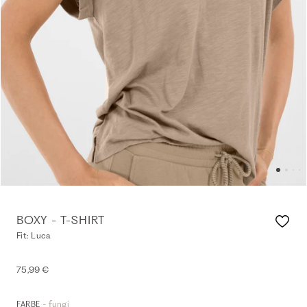
BOXY - T-SHIRT
Fit: Luca
75,99 €
- fungi
FARBE