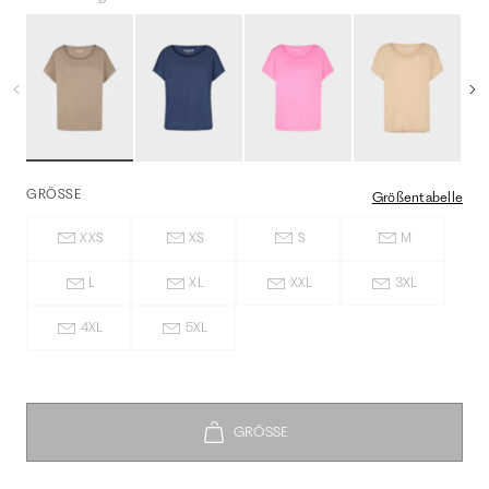
GRÖSSE
Größentabelle
XXS
XS
S
M
L
XL
XXL
3XL
4XL
5XL