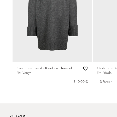
Cashmere Blend - Kleid - anthra.mel.
Fit: Venya
Fit: Frieda
349,00 €
+ 3 Farben