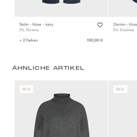
Satin - Hose - navy
Denim - Hose
Fit: Florens
Fit: Desiree
+ 2 Farben
199,99 €
ÄHNLICHE ARTIKEL
NEW
NEW