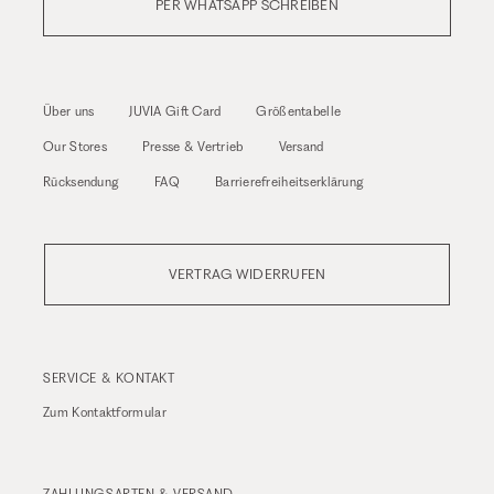
PER WHATSAPP SCHREIBEN
Über uns
JUVIA Gift Card
Größentabelle
Our Stores
Presse & Vertrieb
Versand
Rücksendung
FAQ
Barrierefreiheitserklärung
VERTRAG WIDERRUFEN
SERVICE & KONTAKT
Zum
Kontaktformular
ZAHLUNGSARTEN & VERSAND