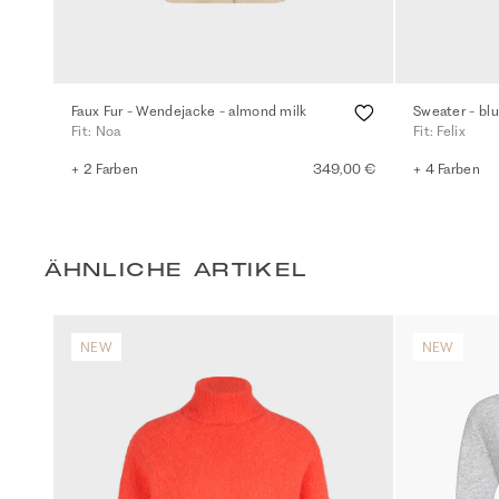
Faux Fur - Wendejacke - almond milk
Sweater - blu
Fit: Noa
Fit: Felix
+ 2 Farben
349,00 €
+ 4 Farben
ÄHNLICHE ARTIKEL
NEW
NEW