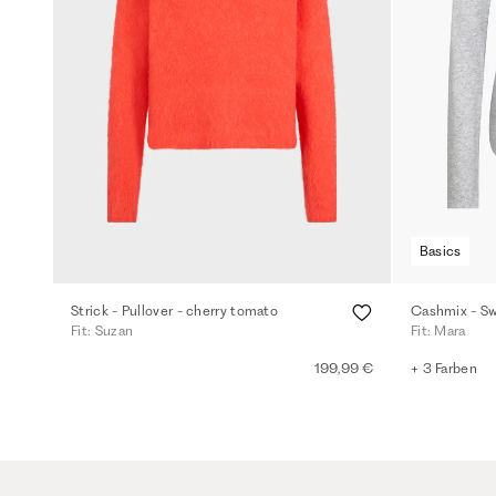
Basics
Strick - Pullover - cherry tomato
Cashmix - Swe
Fit: Suzan
Fit: Mara
199,99 €
+ 3 Farben