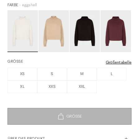
- eggshell
FARBE
GRÖSSE
Größentabelle
XS
S
M
L
XL
XXS
XXL
ÜBER DAS PRODUKT