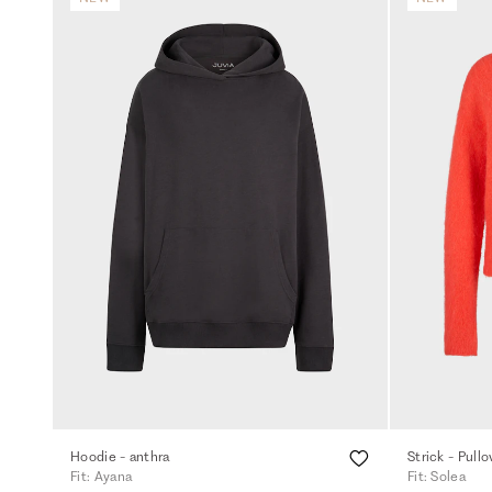
Hoodie - anthra
Strick - Pull
Fit: Ayana
Fit: Solea