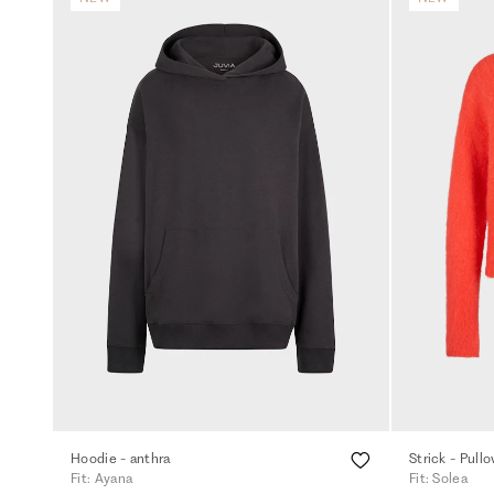
Hoodie - anthra
Strick - Pull
Fit: Ayana
Fit: Solea