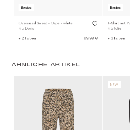
Basics
Basics
Oversized Sweat - Cape - white
T-Shirt mit P
Fit: Doris
Fit: Jolie
+ 2 Farben
99,99 €
+ 3 Farben
ÄHNLICHE ARTIKEL
NEW