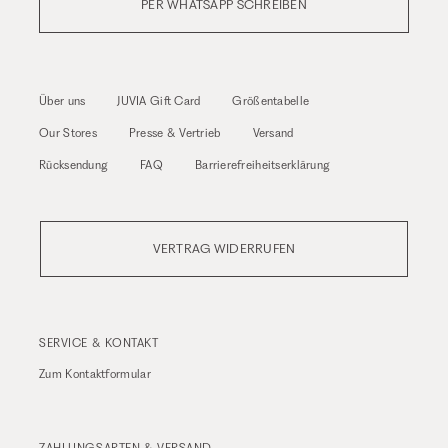
PER WHATSAPP SCHREIBEN
Über uns
JUVIA Gift Card
Größentabelle
Our Stores
Presse & Vertrieb
Versand
Rücksendung
FAQ
Barrierefreiheitserklärung
VERTRAG WIDERRUFEN
SERVICE & KONTAKT
Zum
Kontaktformular
ZAHLUNGSARTEN & VERSAND