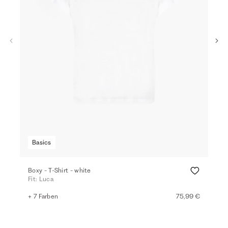
Basics
Boxy - T-Shirt - white
T-Sh
Fit: Luca
Fit:
+ 7 Farben
75,99 €