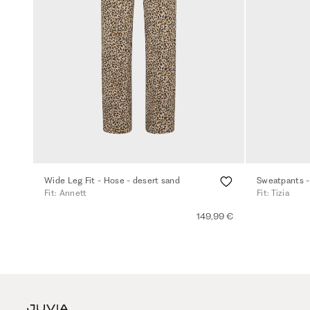
Wide Leg Fit - Hose - desert sand
Sweatpants -
Fit: Annett
Fit: Tizia
149,99 €