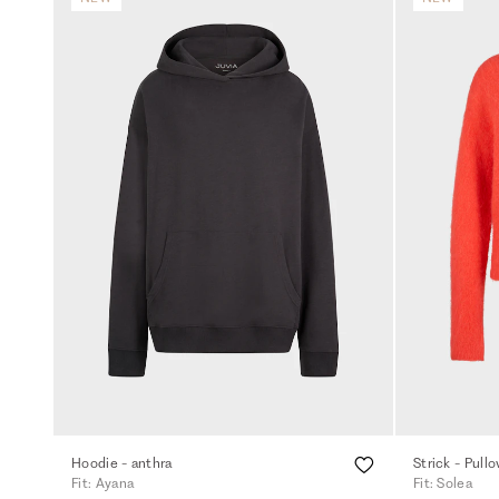
Hoodie - anthra
Strick - Pull
Fit: Ayana
Fit: Solea