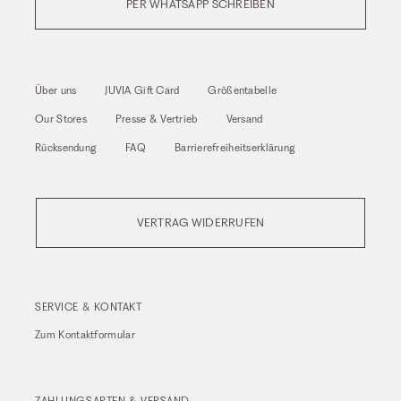
PER WHATSAPP SCHREIBEN
Über uns
JUVIA Gift Card
Größentabelle
Our Stores
Presse & Vertrieb
Versand
Rücksendung
FAQ
Barrierefreiheitserklärung
VERTRAG WIDERRUFEN
SERVICE & KONTAKT
Zum
Kontaktformular
ZAHLUNGSARTEN & VERSAND