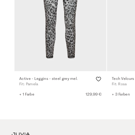
Active - Leggins - steel grey mel.
Tech Velours 
Fit: Pamela
Fit: Rosa
+ 1 Farbe
129,99 €
+ 3 Farben