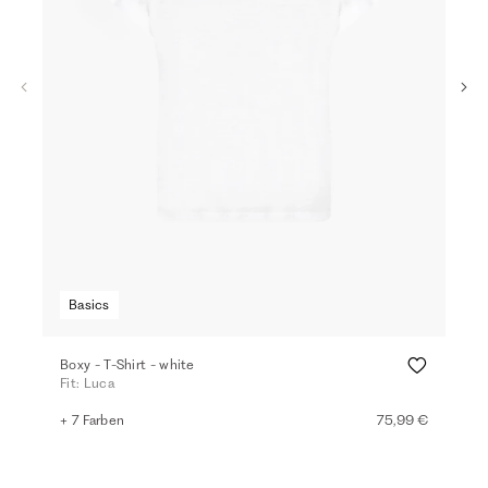
Basics
Boxy - T-Shirt - white
Top
Fit: Luca
Fit:
+ 7 Farben
75,99 €
+ 2