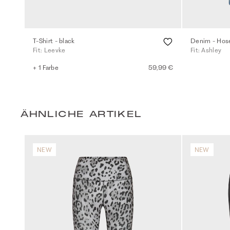
T-Shirt - black
Denim - Hos
Fit: Leevke
Fit: Ashley
+ 1 Farbe
59,99 €
ÄHNLICHE ARTIKEL
NEW
NEW