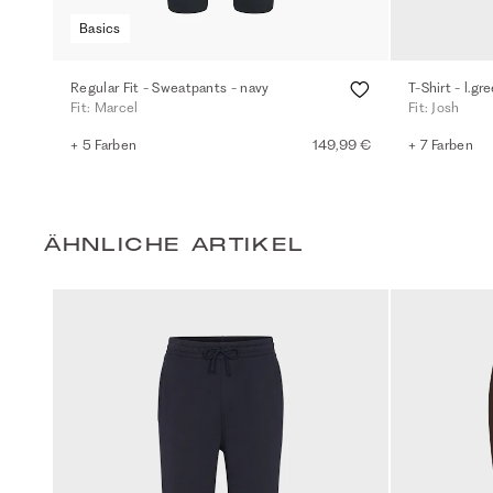
Basics
Regular Fit - Sweatpants - navy
T-Shirt - l.gr
Fit: Marcel
Fit: Josh
+ 5 Farben
149,99 €
+ 7 Farben
ÄHNLICHE ARTIKEL