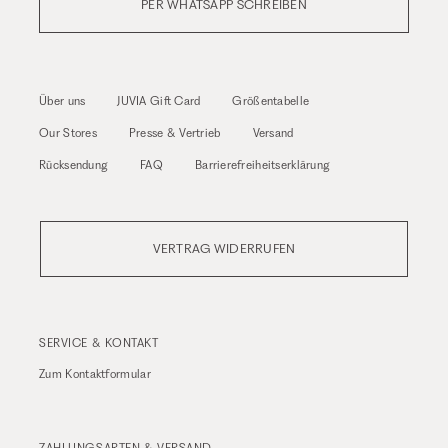
PER WHATSAPP SCHREIBEN
Über uns
JUVIA Gift Card
Größentabelle
Our Stores
Presse & Vertrieb
Versand
Rücksendung
FAQ
Barrierefreiheitserklärung
VERTRAG WIDERRUFEN
SERVICE & KONTAKT
Zum
Kontaktformular
ZAHLUNGSARTEN & VERSAND