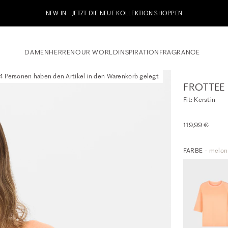
etzt zu unserem Whatsapp Newsletter anmelden & 10% Willkommensgutschein erhalt
DAMEN
HERREN
OUR WORLD
INSPIRATION
FRAGRANCE
4 Personen haben den Artikel in den Warenkorb gelegt
FROTTEE 
Fit: Kerstin
119,99 €
FARBE
- melon