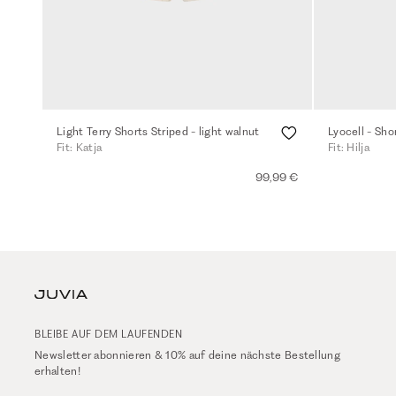
Light Terry Shorts Striped - light walnut
Lyocell - Sho
Fit: Katja
Fit: Hilja
99,99 €
BLEIBE AUF DEM LAUFENDEN
Newsletter abonnieren & 10% auf deine nächste Bestellung
erhalten!