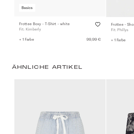
Basics
Frottee Boxy - T-Shirt - white
Frottee - Sho
Fit: Kimberly
Fit: Phillys
+ 1 Farbe
99,99 €
+ 1 Farbe
ÄHNLICHE ARTIKEL