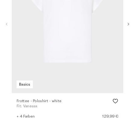
Basics
Frottee - Poloshirt - white
Top
Fit: Vanessa
Fit:
+ 4 Farben
129,99 €
+ 2