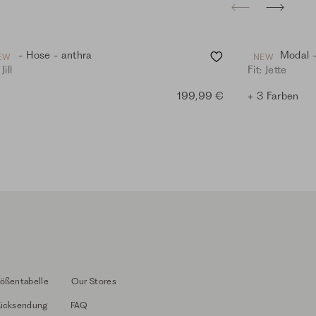
nim - Hose - anthra
Jersey Modal -
EW
NEW
 Jill
Fit: Jette
199,99 €
+ 3 Farben
ößentabelle
Our Stores
ücksendung
FAQ