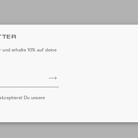
SHOP THE LOOK
TTER
DIE PERFEKTE KOMBI
 und erhalte 10% auf deine
Basics
Viscose S
Fit: Faiza
+ 7 Farb
akzeptierst Du unsere