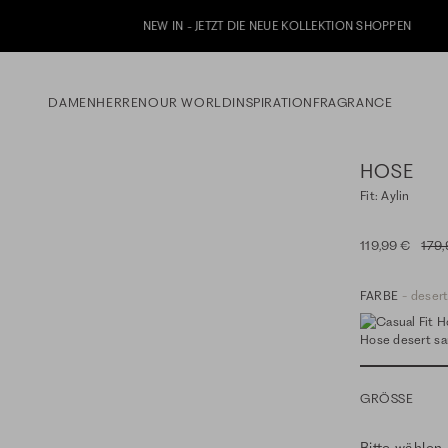
NEW IN - JETZT DIE NEUE KOLLEKTION SHOPPEN
DAMEN
HERREN
OUR WORLD
INSPIRATION
FRAGRANCE
HOSE
Fit: Aylin
119,99 €
179,
FARBE
- deser
GRÖSSE