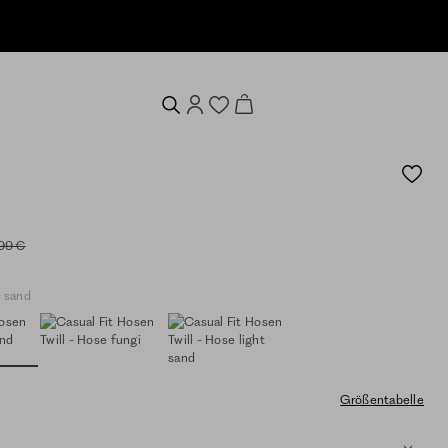
99 €
t sand
Größentabelle