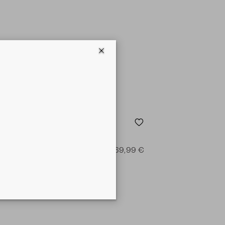
tretch - Sweater - white
en
169,99 €