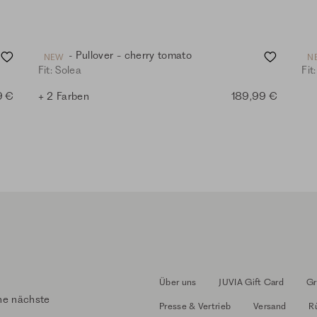
Strick - Pullover - cherry tomato
De
NEW
N
Fit: Solea
Fit:
9 €
+ 2 Farben
189,99 €
Über uns
JUVIA Gift Card
Gr
ne nächste
Presse & Vertrieb
Versand
R