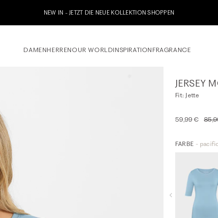
etzt zu unserem Whatsapp Newsletter anmelden & 10% Willkommensgutschein erhalt
DAMEN
HERREN
OUR WORLD
INSPIRATION
FRAGRANCE
JERSEY M
Fit: Jette
59,99 €
85,9
FARBE
- pacifi