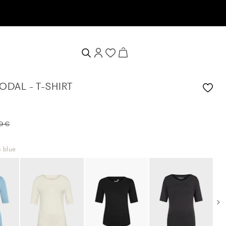
en
ODAL - T-SHIRT
9 €
c blue