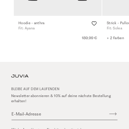
Hoodie - anthra
Strick - Pull
Fit: Ayana
Fit: Solea
189,99 €
+ 2 Farben
BLEIBE AUF DEM LAUFENDEN
Newsletter abonnieren & 10% auf deine nächste Bestellung
erhalten!
E-Mail-Adresse