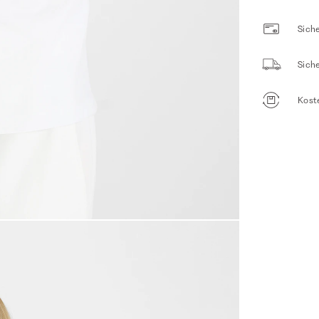
Siche
Sich
Kost