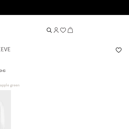
sletter anmelden & 10% Willkommensgutschein erhalten
EVE
9 €
-apple green