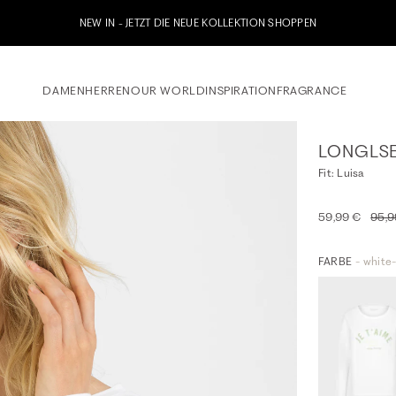
Jetzt zu unserem Whatsapp New
DAMEN
HERREN
OUR WORLD
INSPIRATION
FRAGRANCE
LONGLSE
Fit: Luisa
59,99 €
95,9
FARBE
- white