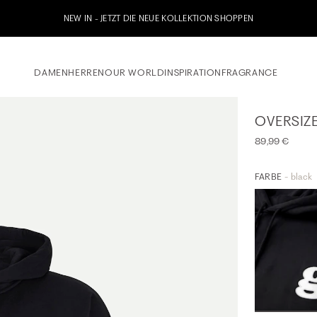
etzt zu unserem Whatsapp Newsletter anmelden & 10% Willkommensgutschein erhalt
DAMEN
HERREN
OUR WORLD
INSPIRATION
FRAGRANCE
OVERSIZ
89,99 €
FARBE
- black