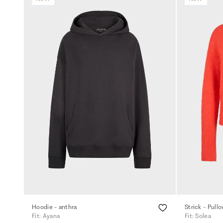
Hoodie - anthra
Strick - Pull
Fit: Ayana
Fit: Solea