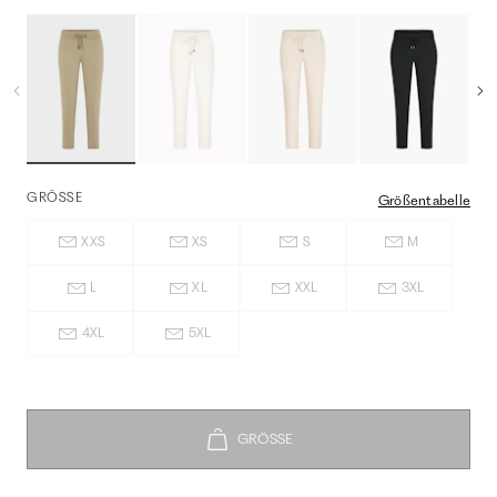
GRÖSSE
Größentabelle
XXS
XS
S
M
L
XL
XXL
3XL
4XL
5XL