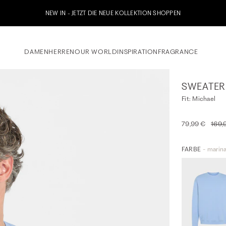
DAMEN
HERREN
OUR WORLD
INSPIRATION
FRAGRANCE
SWEATER
Fit: Michael
79,99 €
169,
FARBE
- marina