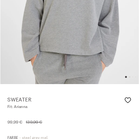
SWEATER
Fit: Arianna
99,99 €
139,99 €
- steel grey mel.
FARBE