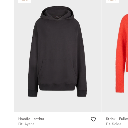
Hoodie - anthra
Strick - Pull
Fit: Ayana
Fit: Solea