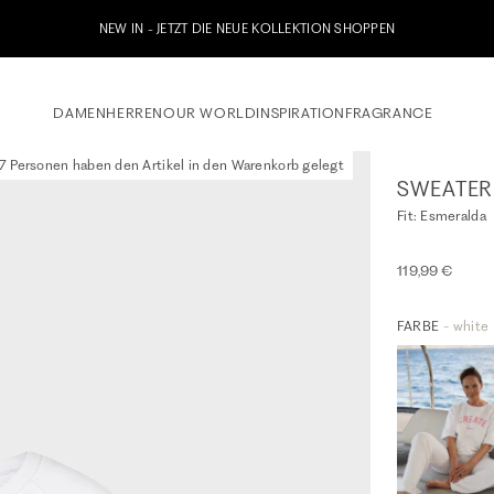
etzt zu unserem Whatsapp Newsletter anmelden & 10% Willkommensgutschein erhalt
DAMEN
HERREN
OUR WORLD
INSPIRATION
FRAGRANCE
7 Personen haben den Artikel in den Warenkorb gelegt
SWEATER
Fit: Esmeralda
119,99 €
FARBE
- white