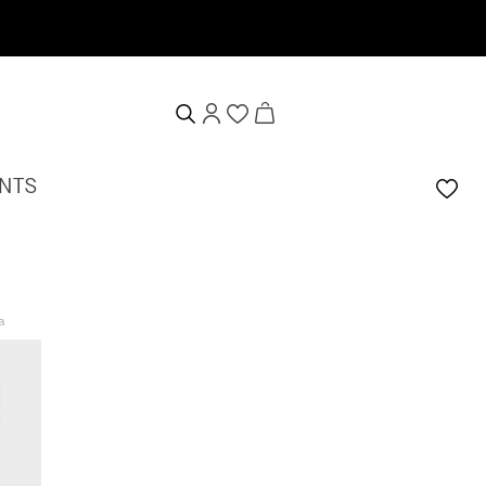
tschein erhalten
NTS
a