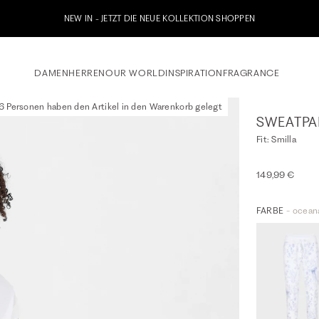
Jetzt zu unserem Whatsapp Newsletter anmelden & 10% Willkommensgu
DAMEN
HERREN
OUR WORLD
INSPIRATION
FRAGRANCE
6 Personen haben den Artikel in den Warenkorb gelegt
SWEATPA
Fit: Smilla
149,99 €
FARBE
- ocean