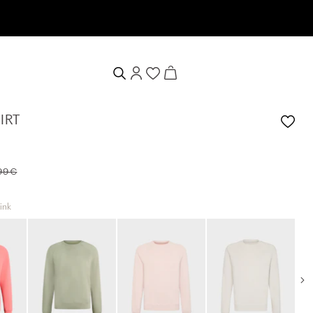
IRT
99 €
pink