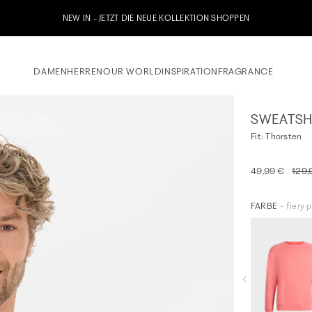
NEW IN - JETZT DIE NEUE KOLLEKTION SHOPPEN
DAMEN
HERREN
OUR WORLD
INSPIRATION
FRAGRANCE
SWEATSH
Fit: Thorsten
49,99 €
129,
FARBE
- fiery 