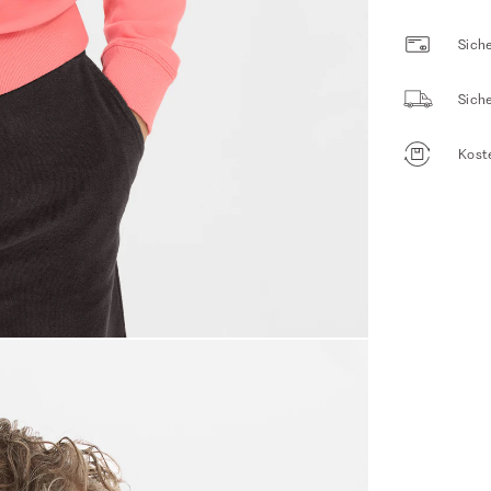
Siche
Sich
Kost