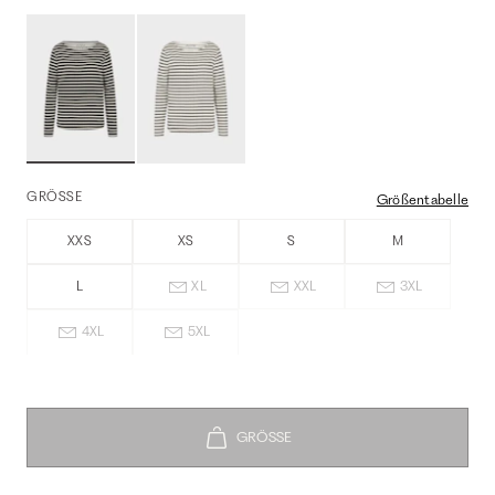
GRÖSSE
Größentabelle
XXS
XS
S
M
L
XL
XXL
3XL
4XL
5XL