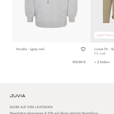
Light Fleec
Hoodie - l.grey mel.
Loose Fit - S
Fit: Judi
159,99 €
+ 2 Farben
BLEIBE AUF DEM LAUFENDEN
Newsletter abonnieren & 10% auf deine nächste Bestellung