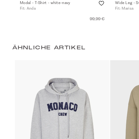
Modal - T-Shirt - white-navy
Wide Leg - S
Fit: Anda
Fit: Marisa
99,99 €
ÄHNLICHE ARTIKEL