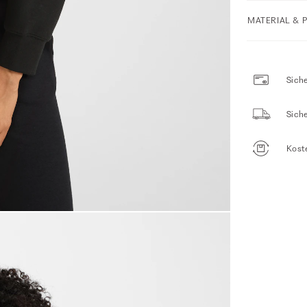
MATERIAL & 
Siche
Sich
Kost