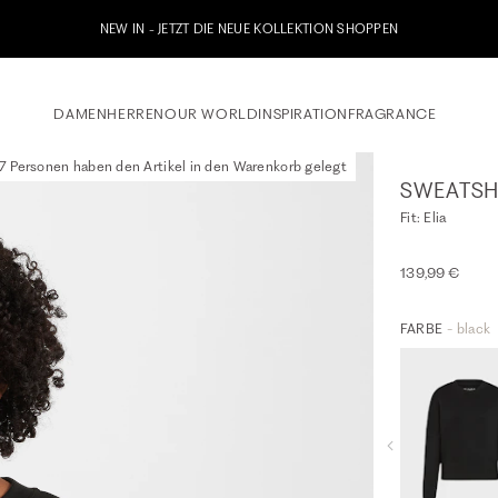
Jetzt zu unserem Whatsapp Newsletter anmelden & 10% Willkommensguts
DAMEN
HERREN
OUR WORLD
INSPIRATION
FRAGRANCE
7 Personen haben den Artikel in den Warenkorb gelegt
SWEATSH
Fit: Elia
139,99 €
FARBE
- black