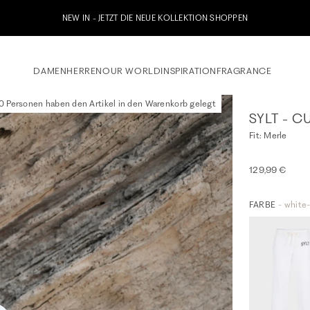
etzt zu unserem Whatsapp Newsletter anmelden & 10% Willkommensgutschein erhalt
DAMEN
HERREN
OUR WORLD
INSPIRATION
FRAGRANCE
 Personen haben den Artikel in den Warenkorb gelegt
SYLT - 
Fit: Merle
129,99 €
FARBE
- white