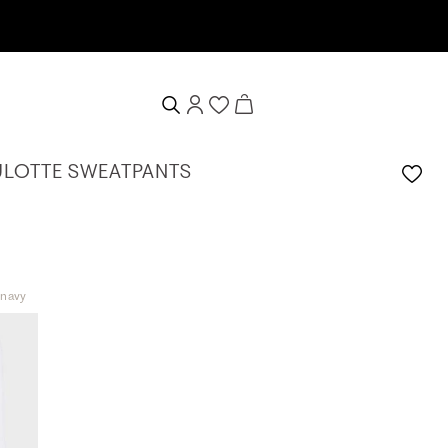
en
CULOTTE SWEATPANTS
-navy