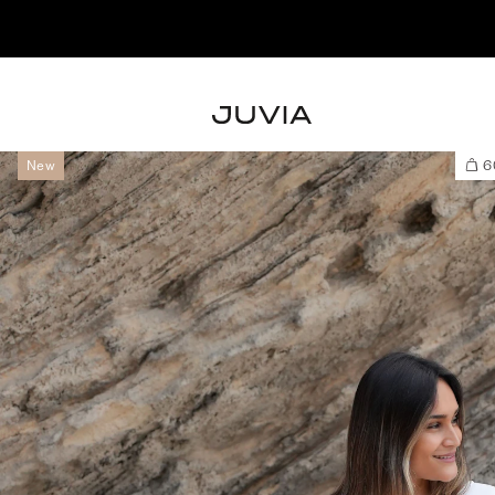
J
New
60