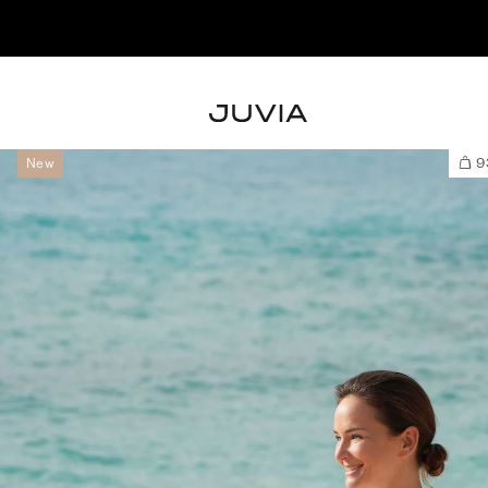
New
93