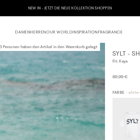
Jetzt zu unserem Whatsapp Newslet
DAMEN
HERREN
OUR WORLD
INSPIRATION
FRAGRANCE
 Personen haben den Artikel in den Warenkorb gelegt
SYLT - 
Fit: Kaya
89,99 €
FARBE
- white