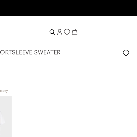
ter anmelden & 10% Willkommensgutschein erhalten
SHORTSLEEVE SWEATER
-navy