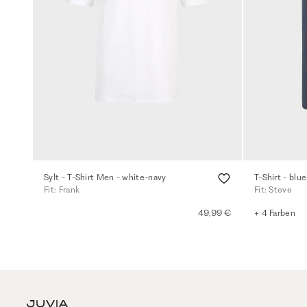
Sylt - T-Shirt Men - white-navy
T-Shirt - blue
Fit: Frank
Fit: Steve
49,99 €
+ 4 Farben