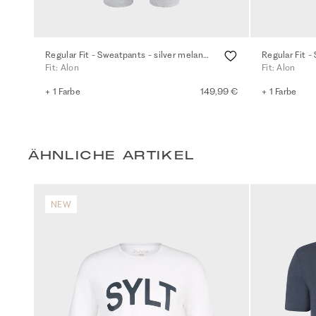
Regular Fit - Sweatpants - silver melange
Regular Fit -
Fit: Alon
Fit: Alon
+ 1 Farbe
149,99 €
+ 1 Farbe
ÄHNLICHE ARTIKEL
NEW