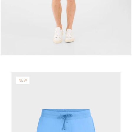
NEW
N