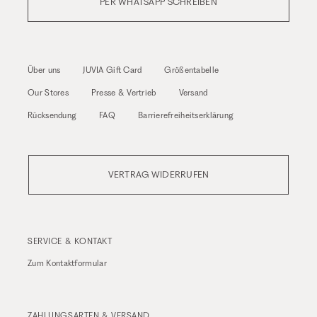
PER WHATSAPP SCHREIBEN
Über uns
JUVIA Gift Card
Größentabelle
Our Stores
Presse & Vertrieb
Versand
Rücksendung
FAQ
Barrierefreiheitserklärung
VERTRAG WIDERRUFEN
SERVICE & KONTAKT
Zum
Kontaktformular
ZAHLUNGSARTEN & VERSAND