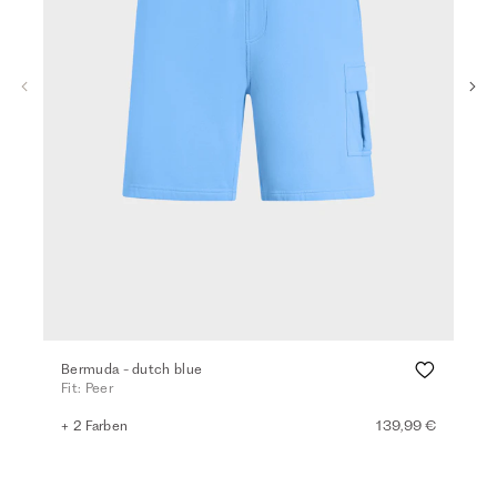
Bermuda - dutch blue
Den
Fit: Peer
Fit
+ 2 Farben
139,99 €