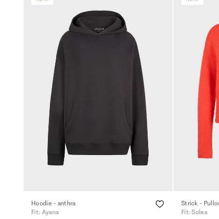
Hoodie - anthra
Strick - Pull
Fit: Ayana
Fit: Solea