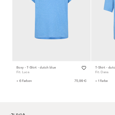
Boxy - T-Shirt - dutch blue
T-Shirt - dut
Fit: Luca
Fit: Dana
+ 6 Farben
75,99 €
+ 1 Farbe