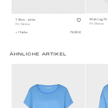
Wide Leg Fit 
T-Shirt - white
Fit: Marisa
Fit: Fatima
+ 1 Farbe
79,99 €
ÄHNLICHE ARTIKEL