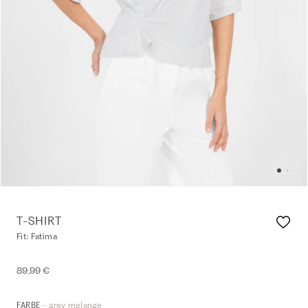
T-SHIRT
Fit: Fatima
89,99 €
- grey melange
FARBE