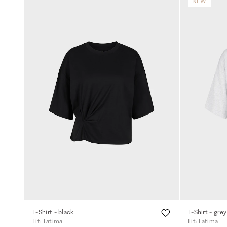
NEW
T-Shirt - black
T-Shirt - gre
Fit: Fatima
Fit: Fatima