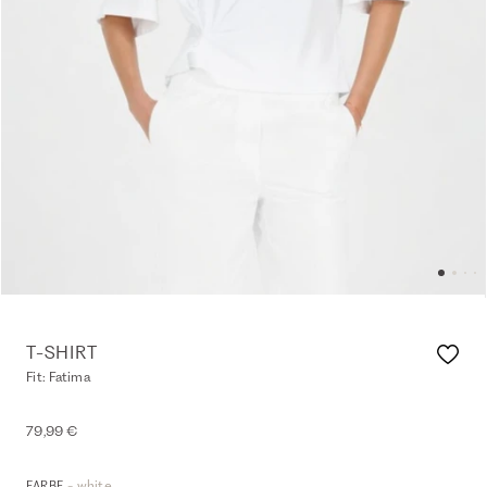
T-SHIRT
Fit: Fatima
79,99 €
- white
FARBE