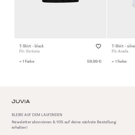
T-Shirt - black
T-Shirt - sil
Fit: Victoria
Fit: Anela
+ 1 Farbe
59,99 €
+ 1 Farbe
BLEIBE AUF DEM LAUFENDEN
Newsletter abonnieren & 10% auf deine nächste Bestellung
erhalten!