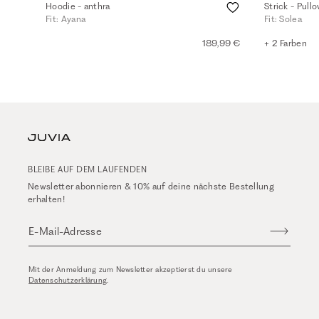
Hoodie - anthra
Strick - Pull
Fit: Ayana
Fit: Solea
189,99 €
+ 2 Farben
BLEIBE AUF DEM LAUFENDEN
Newsletter abonnieren & 10% auf deine nächste Bestellung
erhalten!
E-Mail-Adresse
Mit der Anmeldung zum Newsletter akzeptierst du unsere
Datenschutzerklärung
.