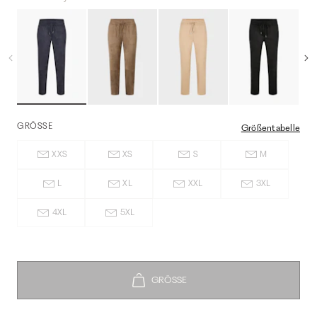
GRÖSSE
Größentabelle
XXS
XS
S
M
L
XL
XXL
3XL
4XL
5XL