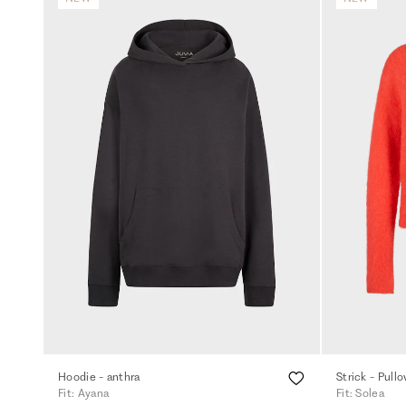
Hoodie - anthra
Strick - Pull
Fit: Ayana
Fit: Solea