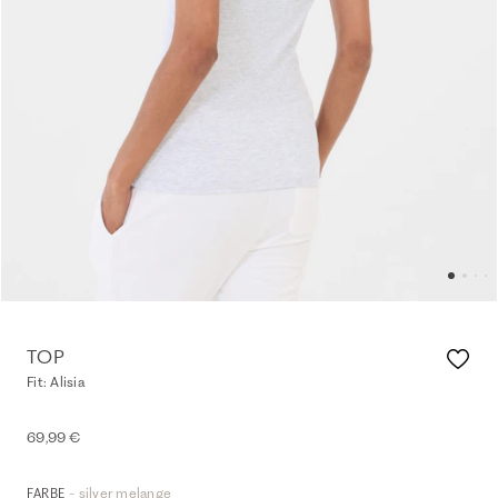
TOP
Fit: Alisia
69,99 €
- silver melange
FARBE