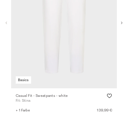
Basics
Ba
Casual Fit - Sweatpants - white
Boxy
Fit: Stina
Fit:
+ 1 Farbe
139,99 €
+ 7