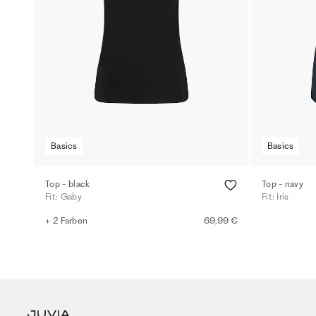
Basics
Basics
Top - black
Top - navy
Fit: Gaby
Fit: Iris
+ 2 Farben
69,99 €