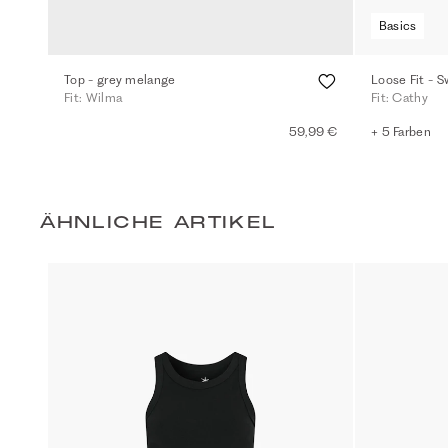
Basics
Top - grey melange
Loose Fit - 
Fit: Wilma
Fit: Cathy
59,99 €
+ 5 Farben
ÄHNLICHE ARTIKEL