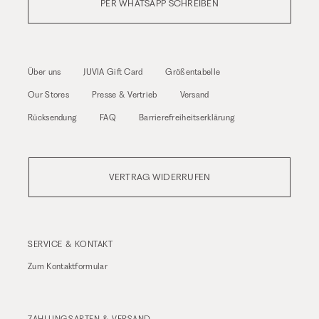
PER WHATSAPP SCHREIBEN
Über uns
JUVIA Gift Card
Größentabelle
Our Stores
Presse & Vertrieb
Versand
Rücksendung
FAQ
Barrierefreiheitserklärung
VERTRAG WIDERRUFEN
SERVICE & KONTAKT
Zum
Kontaktformular
ZAHLUNGSARTEN & VERSAND