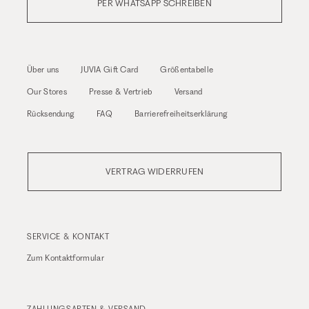
PER WHATSAPP SCHREIBEN
Über uns
JUVIA Gift Card
Größentabelle
Our Stores
Presse & Vertrieb
Versand
Rücksendung
FAQ
Barrierefreiheitserklärung
VERTRAG WIDERRUFEN
SERVICE & KONTAKT
Zum
Kontaktformular
ZAHLUNGSARTEN & VERSAND