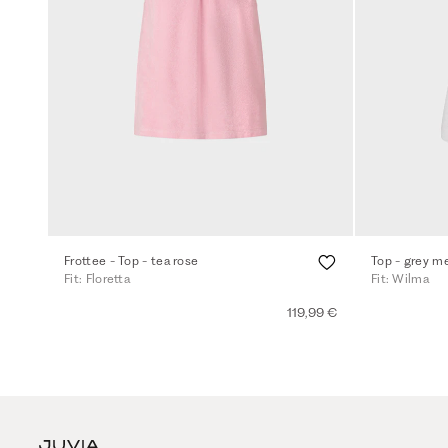
Frottee - Top - tea rose
Top - grey m
Fit: Floretta
Fit: Wilma
119,99 €