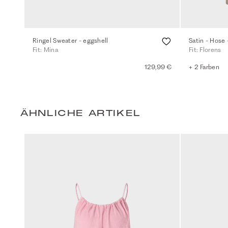
Ringel Sweater - eggshell
Satin - Hose 
Fit: Mina
Fit: Florens
129,99 €
+ 2 Farben
ÄHNLICHE ARTIKEL