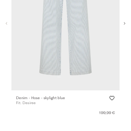
Denim - Hose - skylight blue
Den
Fit: Desiree
Fit
199,99 €