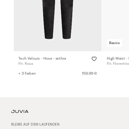
Basics
Tech Velours - Hose - anthra
High Waist -
Fit: Rosa
Fit: Florentin
+ 3 Farben
159,99 €
BLEIBE AUF DEM LAUFENDEN