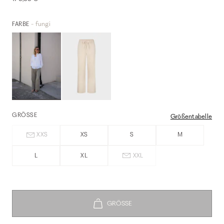
- fungi
FARBE
GRÖSSE
Größentabelle
XXS
XS
S
M
L
XL
XXL