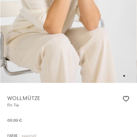
WOLLMÜTZE
Fit: Tia
69,99 €
- eggshell
FARBE