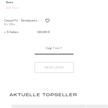
Basics
Soft Touch
Casual Fit - Sweatpants - eggshell
Fit: Ellis
+ 5 Farben
149,99 €
Zeigt 7 von 7
MEHR LADEN
AKTUELLE TOPSELLER