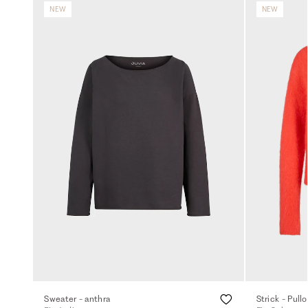
NEW
NEW
Sweater - anthra
Strick - Pull