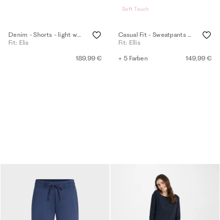
Soft Touch
Denim - Shorts - light washed
Casual Fit - Sweatpants - tea rose
Fit: Elis
Fit: Ellis
189,99 €
+ 5 Farben
149,99 €