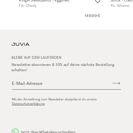
Ringel Sweatpants - eggshell
Strick - Card
Fit: Charly
Fit: Silvana
149,99 €
BLEIBE AUF DEM LAUFENDEN
Newsletter abonnieren & 10% auf deine nächste Bestellung
erhalten!
E-Mail-Adresse
Mit der Anmeldung zum Newsletter akzeptierst du unsere
Datenschutzerklärung
.
Jetzt über WhatsApp schreiben