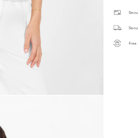
Secur
Secu
Free 