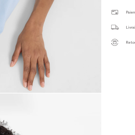
Paiem
Livr
Retou