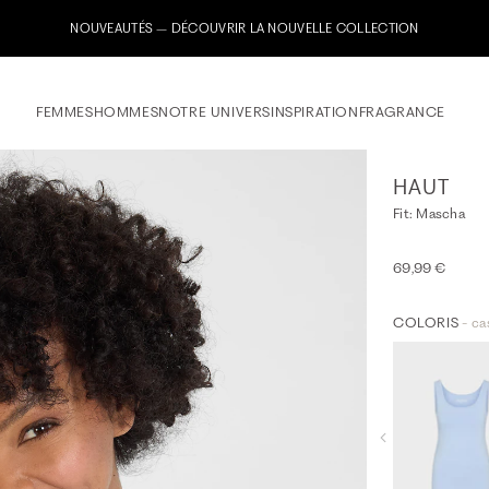
NOUVEAUTÉS – DÉCOUVRIR LA NOUVELLE COLLECTION
FEMMES
HOMMES
NOTRE UNIVERS
INSPIRATION
FRAGRANCE
HAUT
Fit: Mascha
69,99 €
COLORIS
- ca