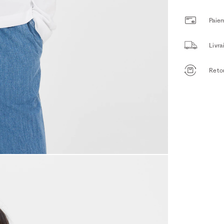
Paiem
Livr
Retou