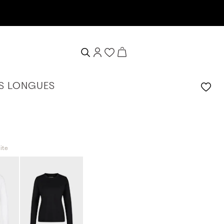
bienvenue de 10%
S LONGUES
ite