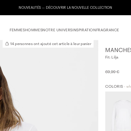
Inscrivez-vous maintenant à notre newsletter & recevez un bon de 
FEMMES
HOMMES
NOTRE UNIVERS
INSPIRATION
FRAGRANCE
14 personnes ont ajouté cet article à leur panier
MANCHE
Fit: Lilja
69,99 €
COLORIS
- wh