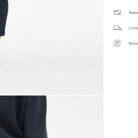
Paiem
Livr
Retou