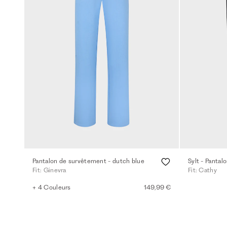
Pantalon de survêtement - dutch blue
Sylt - Pantal
Fit: Ginevra
Fit: Cathy
+ 4 Couleurs
149,99 €