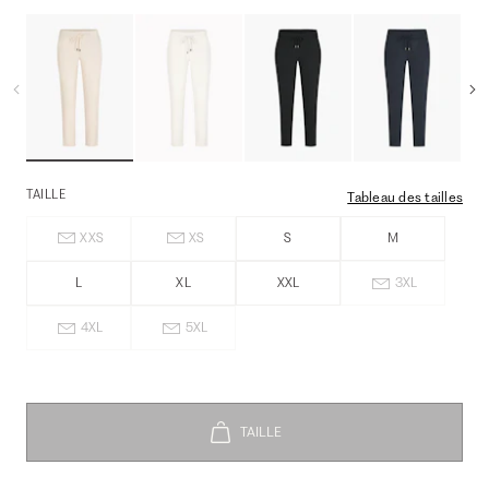
TAILLE
Tableau des tailles
XXS
XS
S
M
L
XL
XXL
3XL
4XL
5XL