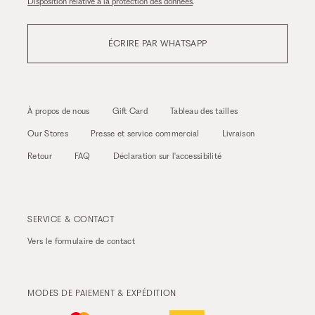
Disposition relative à la protection des données
.
ÉCRIRE PAR WHATSAPP
À propos de nous
Gift Card
Tableau des tailles
Our Stores
Presse et service commercial
Livraison
Retour
FAQ
Déclaration sur l'accessibilité
SERVICE & CONTACT
Vers le
formulaire de contact
MODES DE PAIEMENT & EXPÉDITION