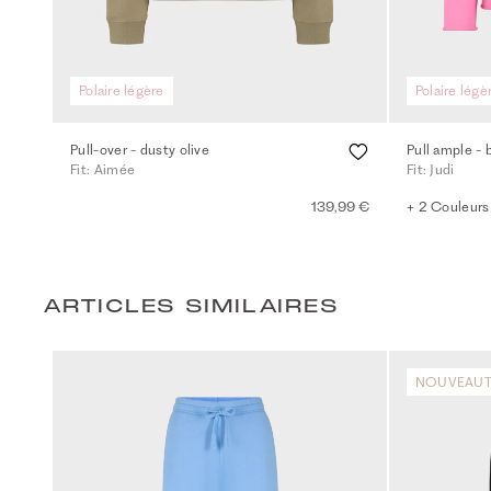
Polaire légère
Polaire légè
Pull-over - dusty olive
Pull ample - 
Fit: Aimée
Fit: Judi
139,99 €
+ 2 Couleurs
ARTICLES SIMILAIRES
NOUVEAUT