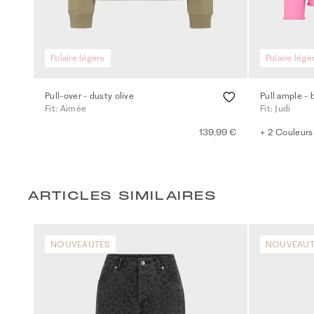
Polaire légère
Polaire légè
Pull-over - dusty olive
Pull ample - 
Fit: Aimée
Fit: Judi
139,99 €
+ 2 Couleurs
ARTICLES SIMILAIRES
NOUVEAUTÉS
NOUVEAUT