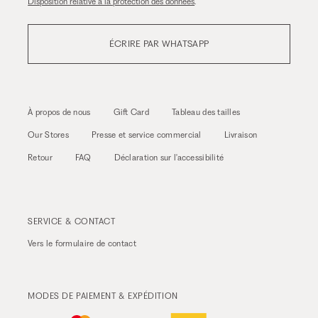
Disposition relative à la protection des données
.
ÉCRIRE PAR WHATSAPP
À propos de nous
Gift Card
Tableau des tailles
Our Stores
Presse et service commercial
Livraison
Retour
FAQ
Déclaration sur l'accessibilité
SERVICE & CONTACT
Vers le
formulaire de contact
MODES DE PAIEMENT & EXPÉDITION