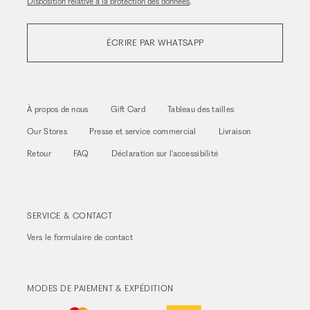
Disposition relative à la protection des données
.
ÉCRIRE PAR WHATSAPP
À propos de nous
Gift Card
Tableau des tailles
Our Stores
Presse et service commercial
Livraison
Retour
FAQ
Déclaration sur l'accessibilité
SERVICE & CONTACT
Vers le
formulaire de contact
MODES DE PAIEMENT & EXPÉDITION