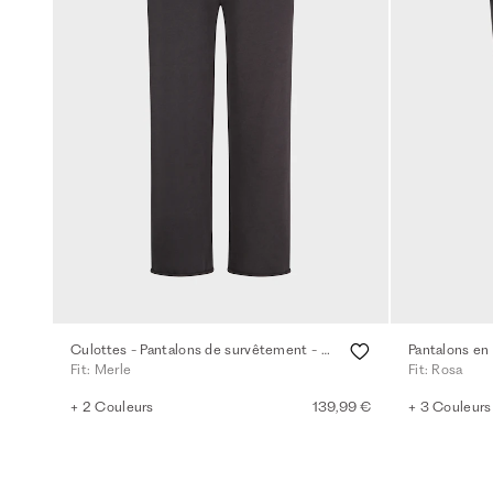
Culottes - Pantalons de survêtement - anthra
Pantalons en 
Fit: Merle
Fit: Rosa
+ 2 Couleurs
139,99 €
+ 3 Couleurs