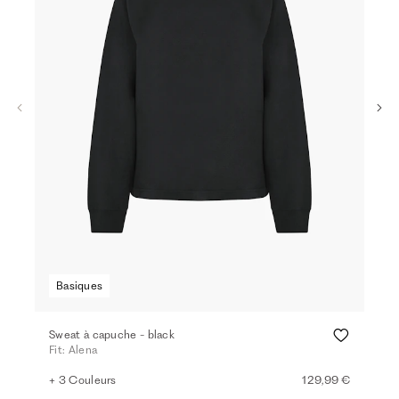
Basiques
Ba
Sweat à capuche - black
Swe
Fit: Alena
Fit:
+ 3 Couleurs
129,99 €
+ 8