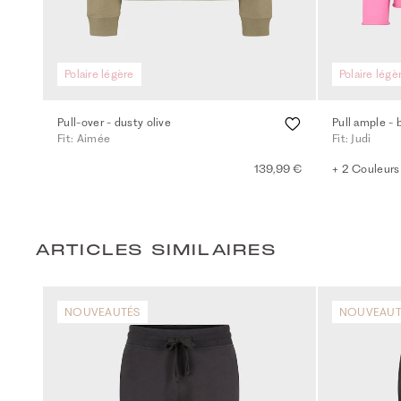
Polaire légère
Polaire légè
Pull-over - dusty olive
Pull ample - 
Fit: Aimée
Fit: Judi
139,99 €
+ 2 Couleurs
ARTICLES SIMILAIRES
NOUVEAUTÉS
NOUVEAUT